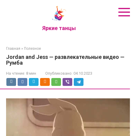
Перейти
к
контенту
Яркие танцы
Главная
»
Полезное
Jordan and Jess — развлекательные видео —
Румба
На чтение:
8 мин
Опубликовано:
04.10.2023