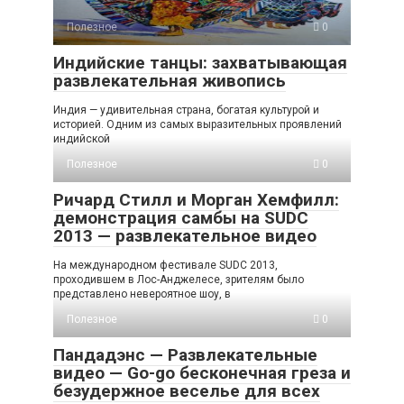
Полезное
0
Индийские танцы: захватывающая
развлекательная живопись
Индия — удивительная страна, богатая культурой и
историей. Одним из самых выразительных проявлений
индийской
Полезное
0
Ричард Стилл и Морган Хемфилл:
демонстрация самбы на SUDC
2013 — развлекательное видео
На международном фестивале SUDC 2013,
проходившем в Лос-Анджелесе, зрителям было
представлено невероятное шоу, в
Полезное
0
Пандадэнс — Развлекательные
видео — Go-go бесконечная греза и
безудержное веселье для всех