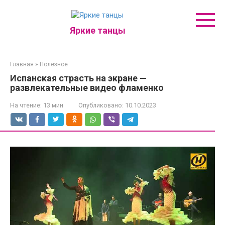
Перейти
к
контенту
Яркие танцы
Главная
»
Полезное
Испанская страсть на экране —
развлекательные видео фламенко
На чтение:
13 мин
Опубликовано:
10.10.2023