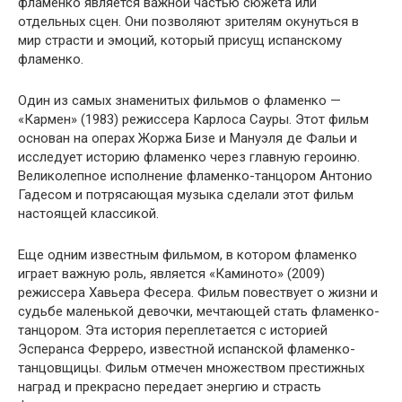
фламенко является важной частью сюжета или
отдельных сцен. Они позволяют зрителям окунуться в
мир страсти и эмоций, который присущ испанскому
фламенко.
Один из самых знаменитых фильмов о фламенко —
«Кармен» (1983) режиссера Карлоса Сауры. Этот фильм
основан на операх Жоржа Бизе и Мануэля де Фальи и
исследует историю фламенко через главную героиню.
Великолепное исполнение фламенко-танцором Антонио
Гадесом и потрясающая музыка сделали этот фильм
настоящей классикой.
Еще одним известным фильмом, в котором фламенко
играет важную роль, является «Каминото» (2009)
режиссера Хавьера Фесера. Фильм повествует о жизни и
судьбе маленькой девочки, мечтающей стать фламенко-
танцором. Эта история переплетается с историей
Эсперанса Ферреро, известной испанской фламенко-
танцовщицы. Фильм отмечен множеством престижных
наград и прекрасно передает энергию и страсть