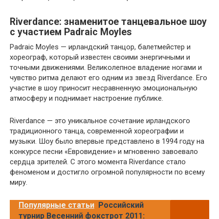
Riverdance: знаменитое танцевальное шоу
с участием Padraic Moyles
Padraic Moyles — ирландский танцор, балетмейстер и
хореограф, который известен своими энергичными и
точными движениями. Великолепное владение ногами и
чувство ритма делают его одним из звезд Riverdance. Его
участие в шоу приносит несравненную эмоциональную
атмосферу и поднимает настроение публике.
Riverdance — это уникальное сочетание ирландского
традиционного танца, современной хореографии и
музыки. Шоу было впервые представлено в 1994 году на
конкурсе песни «Евровидение» и мгновенно завоевало
сердца зрителей. С этого момента Riverdance стало
феноменом и достигло огромной популярности по всему
миру.
Популярные статьи
Российский
турнир Весенний фокстрот 2011: