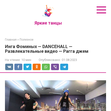
Перейти
к
контенту
Яркие танцы
Главная
»
Полезное
Инга Фоминых — DANCEHALL —
Развлекательные видео — Рагга джем
На чтение:
10 мин
Опубликовано:
01.08.2023