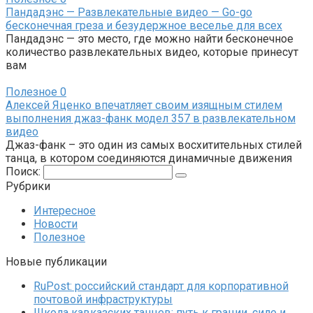
Пандадэнс — Развлекательные видео — Go-go
бесконечная греза и безудержное веселье для всех
Пандадэнс — это место, где можно найти бесконечное
количество развлекательных видео, которые принесут
вам
Полезное
0
Алексей Яценко впечатляет своим изящным стилем
выполнения джаз-фанк модел 357 в развлекательном
видео
Джаз-фанк – это один из самых восхитительных стилей
танца, в котором соединяются динамичные движения
Поиск:
Рубрики
Интересное
Новости
Полезное
Новые публикации
RuPost: российский стандарт для корпоративной
почтовой инфраструктуры
Школа кавказских танцев: путь к грации, силе и