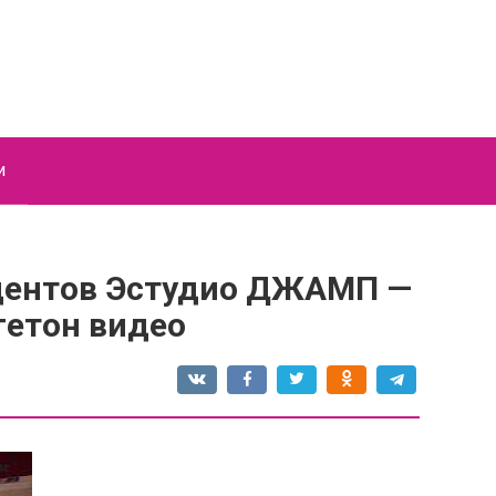
и
удентов Эстудио ДЖАМП —
гетон видео