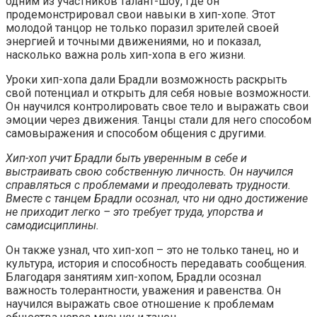
одним из участников талант-шоу, где он
продемонстрировал свои навыки в хип-хопе. Этот
молодой танцор не только поразил зрителей своей
энергией и точными движениями, но и показал,
насколько важна роль хип-хопа в его жизни.
Уроки хип-хопа дали Брадли возможность раскрыть
свой потенциал и открыть для себя новые возможности.
Он научился контролировать свое тело и выражать свои
эмоции через движения. Танцы стали для него способом
самовыражения и способом общения с другими.
Хип-хоп учит Брадли быть уверенным в себе и
выстраивать свою собственную личность. Он научился
справляться с проблемами и преодолевать трудности.
Вместе с танцем Брадли осознал, что ни одно достижение
не приходит легко – это требует труда, упорства и
самодисциплины.
Он также узнал, что хип-хоп – это не только танец, но и
культура, история и способность передавать сообщения.
Благодаря занятиям хип-хопом, Брадли осознал
важность толерантности, уважения и равенства. Он
научился выражать свое отношение к проблемам