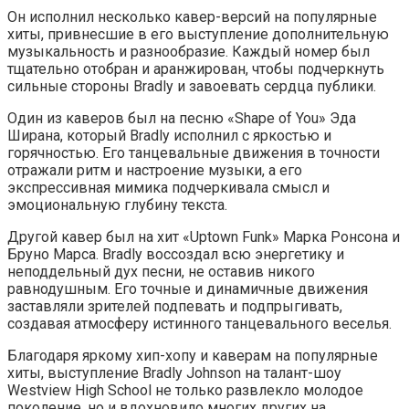
Он исполнил несколько кавер-версий на популярные
хиты, привнесшие в его выступление дополнительную
музыкальность и разнообразие. Каждый номер был
тщательно отобран и аранжирован, чтобы подчеркнуть
сильные стороны Bradly и завоевать сердца публики.
Один из каверов был на песню «Shape of You» Эда
Ширана, который Bradly исполнил с яркостью и
горячностью. Его танцевальные движения в точности
отражали ритм и настроение музыки, а его
экспрессивная мимика подчеркивала смысл и
эмоциональную глубину текста.
Другой кавер был на хит «Uptown Funk» Марка Ронсона и
Бруно Марса. Bradly воссоздал всю энергетику и
неподдельный дух песни, не оставив никого
равнодушным. Его точные и динамичные движения
заставляли зрителей подпевать и подпрыгивать,
создавая атмосферу истинного танцевального веселья.
Благодаря яркому хип-хопу и каверам на популярные
хиты, выступление Bradly Johnson на талант-шоу
Westview High School не только развлекло молодое
поколение, но и вдохновило многих других на