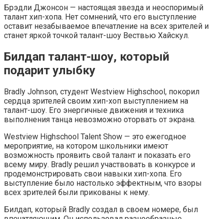
Брэдли Джонсон — настоящая звезда и неоспоримый
талант хип-хопа. Нет сомнений, что его выступление
оставит незабываемое впечатление на всех зрителей и
станет яркой точкой талант-шоу Вествью Хайскул.
Билдап талант-шоу, который
подарит улыбку
Bradly Johnson, студент Westview Highschool, покорил
сердца зрителей своим хип-хоп выступлением на
талант-шоу. Его энергичные движения и техника
выполнения танца невозможно оторвать от экрана.
Westview Highschool Talent Show — это ежегодное
мероприятие, на котором школьники имеют
возможность проявить свой талант и показать его
всему миру. Bradly решил участвовать в конкурсе и
продемонстрировать свои навыки хип-хопа. Его
выступление было настолько эффектным, что взоры
всех зрителей были прикованы к нему.
Билдап, который Bradly создал в своем номере, был
впечатляющим. Он использовал разнообразные