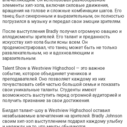
элементы хип-хопа, включая силовые движения,
вращения на голове и сложные комбинации шагов. Его
танец был синхронным и выразительным, он полностью
погрузился в музыку и передал свои эмоции зрителям.
После выступления Bradly получил огромную овацию и
аплодисменты зрителей. Его талант и преданность
искусству хип-хопа были ясны всем. Он
продемонстрировал, что танец может быть не только
развлекательным, но и вдохновляющим и
заразительным.
Talent Show в Westview Highschool — это важное
событие, которое объединяет учеников и
преподавателей. Оно позволяет каждому из них
почувствовать себя частью большой семьи и показать
свои уникальные таланты. Студенты имеют
возможность выступить перед огромной аудиторией и
получить признание за свои достижения.
Билдап талант-шоу в Westview Highschool оставил
незабываемые впечатления на зрителей. Bradly Johnson
своим хип-хоп выступлением подарил каждому улыбку
и надежду на то, что мечты сбываются.