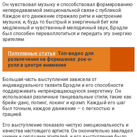
Он чувствовал музыку и способствовал формированию
непередаваемой эмоциональной связи с публикой.
Каждое его движение отражало ритм и настроение
музыки, и, будь то быстрый и энергичный бит или
медленный и чувственный мелодичный звук, Брэдли
был способен перевоплотиться и передать эту энергию
зрителям.
Популярные статьи
Топ-видео для
развлечения на формшанах: рок-н-
ролл в центре внимания
Большая часть выступления зависела от
индивидуального таланта Брэдли и его способности
поддерживать непрекращающуюся энергетику. Он
использовал различные танцевальные стили, такие как
брейк-данс, попинг, локинг и крэмп. Каждый его шаг
был точным, каждое движение — с легкостью и
грацией.
Его выступление показало чистую эмоциональность и
качества настоящего артиста. Он окончательно завладел
умами и сердцами зрителей, и его выступление было