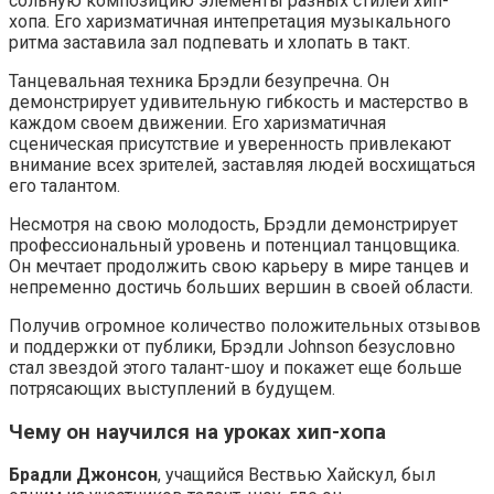
сольную композицию элементы разных стилей хип-
хопа. Его харизматичная интепретация музыкального
ритма заставила зал подпевать и хлопать в такт.
Танцевальная техника Брэдли безупречна. Он
демонстрирует удивительную гибкость и мастерство в
каждом своем движении. Его харизматичная
сценическая присутствие и уверенность привлекают
внимание всех зрителей, заставляя людей восхищаться
его талантом.
Несмотря на свою молодость, Брэдли демонстрирует
профессиональный уровень и потенциал танцовщика.
Он мечтает продолжить свою карьеру в мире танцев и
непременно достичь больших вершин в своей области.
Получив огромное количество положительных отзывов
и поддержки от публики, Брэдли Johnson безусловно
стал звездой этого талант-шоу и покажет еще больше
потрясающих выступлений в будущем.
Чему он научился на уроках хип-хопа
Брадли Джонсон
, учащийся Вествью Хайскул, был