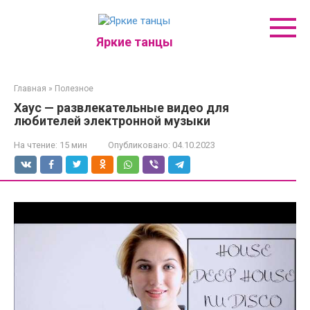
Перейти
к
контенту
Яркие танцы
Главная
»
Полезное
Хаус — развлекательные видео для
любителей электронной музыки
На чтение:
15 мин
Опубликовано:
04.10.2023