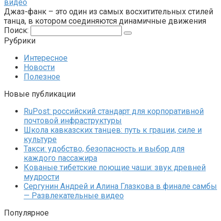
видео
Джаз-фанк – это один из самых восхитительных стилей
танца, в котором соединяются динамичные движения
Поиск:
Рубрики
Интересное
Новости
Полезное
Новые публикации
RuPost: российский стандарт для корпоративной
почтовой инфраструктуры
Школа кавказских танцев: путь к грации, силе и
культуре
Такси: удобство, безопасность и выбор для
каждого пассажира
Кованые тибетские поющие чаши: звук древней
мудрости
Сергунин Андрей и Алина Глазкова в финале самбы
— Развлекательные видео
Популярное