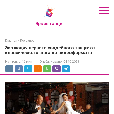
Перейти
к
контенту
Яркие танцы
Главная
»
Полезное
Эволюция первого свадебного танца: от
классического шага до видеоформата
На чтение:
16 мин
Опубликовано:
04.10.2023