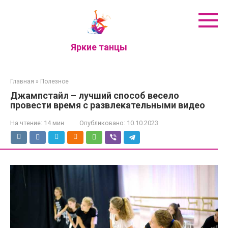
Перейти
к
контенту
Яркие танцы
Главная
»
Полезное
Джампстайл – лучший способ весело
провести время с развлекательными видео
На чтение:
14 мин
Опубликовано:
10.10.2023