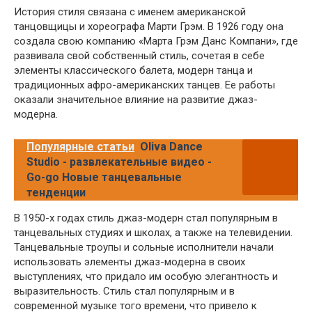
История стиля связана с именем американской
танцовщицы и хореографа Марти Грэм. В 1926 году она
создала свою компанию «Марта Грэм Данс Компани», где
развивала свой собственный стиль, сочетая в себе
элементы классического балета, модерн танца и
традиционных афро-американских танцев. Ее работы
оказали значительное влияние на развитие джаз-
модерна.
Популярные статьи
Oliva Dance
Studio - развлекательные видео -
Go-go Новые танцевальные
тенденции
В 1950-х годах стиль джаз-модерн стал популярным в
танцевальных студиях и школах, а также на телевидении.
Танцевальные троупы и сольные исполнители начали
использовать элементы джаз-модерна в своих
выступлениях, что придало им особую элегантность и
выразительность. Стиль стал популярным и в
современной музыке того времени, что привело к