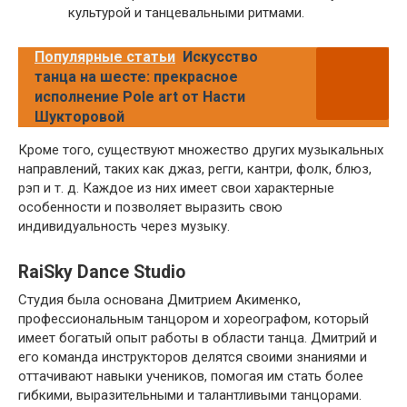
культурой и танцевальными ритмами.
Популярные статьи
Искусство
танца на шесте: прекрасное
исполнение Pole art от Насти
Шукторовой
Кроме того, существуют множество других музыкальных
направлений, таких как джаз, регги, кантри, фолк, блюз,
рэп и т. д. Каждое из них имеет свои характерные
особенности и позволяет выразить свою
индивидуальность через музыку.
RaiSky Dance Studio
Студия была основана Дмитрием Акименко,
профессиональным танцором и хореографом, который
имеет богатый опыт работы в области танца. Дмитрий и
его команда инструкторов делятся своими знаниями и
оттачивают навыки учеников, помогая им стать более
гибкими, выразительными и талантливыми танцорами.