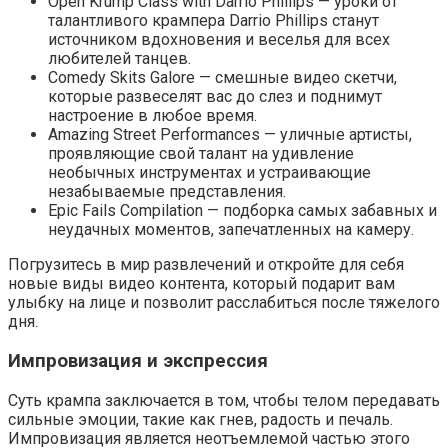
Open Krump Class with Darrio Phillips — уроки от
талантливого крампера Darrio Phillips станут
источником вдохновения и веселья для всех
любителей танцев.
Comedy Skits Galore — смешные видео скетчи,
которые развеселят вас до слез и поднимут
настроение в любое время.
Amazing Street Performances — уличные артисты,
проявляющие свой талант на удивление
необычных инструментах и устраивающие
незабываемые представления.
Epic Fails Compilation — подборка самых забавных и
неудачных моментов, запечатленных на камеру.
Погрузитесь в мир развлечений и откройте для себя
новые виды видео контента, который подарит вам
улыбку на лице и позволит расслабиться после тяжелого
дня.
Импровизация и экспрессия
Суть крампа заключается в том, чтобы телом передавать
сильные эмоции, такие как гнев, радость и печаль.
Импровизация является неотъемлемой частью этого