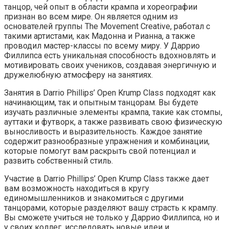
танцор, чей опыт в области крампа и хореографии
признан во всем мире. Он является одним из
основателей группы The Movement Creative, работал с
такими артистами, как Мадонна и Рианна, а также
проводил мастер-классы по всему миру. У Даррио
Филлипса есть уникальная способность вдохновлять и
мотивировать своих учеников, создавая энергичную и
дружелюбную атмосферу на занятиях.
Занятия в Darrio Phillips’ Open Krump Class подходят как
начинающим, так и опытным танцорам. Вы будете
изучать различные элементы крампа, такие как стомпы,
ауттаки и футворк, а также развивать свою физическую
выносливость и выразительность. Каждое занятие
содержит разнообразные упражнения и комбинации,
которые помогут вам раскрыть свой потенциал и
развить собственный стиль.
Участие в Darrio Phillips’ Open Krump Class также дает
вам возможность находиться в кругу
единомышленников и знакомиться с другими
танцорами, которые разделяют вашу страсть к крампу.
Вы сможете учиться не только у Даррио Филлипса, но и
у своих коллег, исследовать новые идеи и