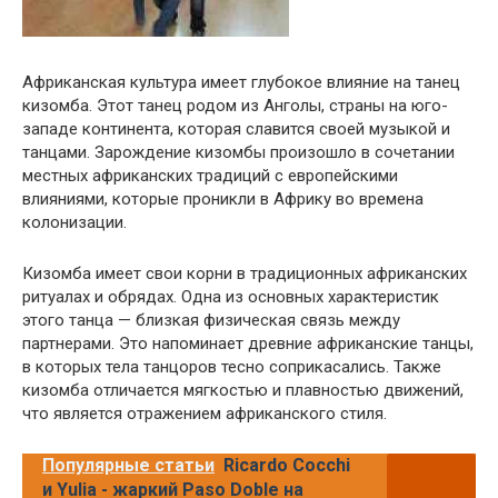
Африканская культура имеет глубокое влияние на танец
кизомба. Этот танец родом из Анголы, страны на юго-
западе континента, которая славится своей музыкой и
танцами. Зарождение кизомбы произошло в сочетании
местных африканских традиций с европейскими
влияниями, которые проникли в Африку во времена
колонизации.
Кизомба имеет свои корни в традиционных африканских
ритуалах и обрядах. Одна из основных характеристик
этого танца — близкая физическая связь между
партнерами. Это напоминает древние африканские танцы,
в которых тела танцоров тесно соприкасались. Также
кизомба отличается мягкостью и плавностью движений,
что является отражением африканского стиля.
Популярные статьи
Ricardo Cocchi
и Yulia - жаркий Paso Doble на