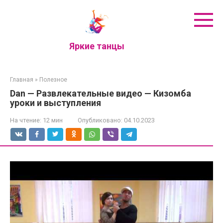
Перейти
к
контенту
Яркие танцы
Главная
»
Полезное
Dan — Развлекательные видео — Кизомба
уроки и выступления
На чтение:
12 мин
Опубликовано:
04.10.2023