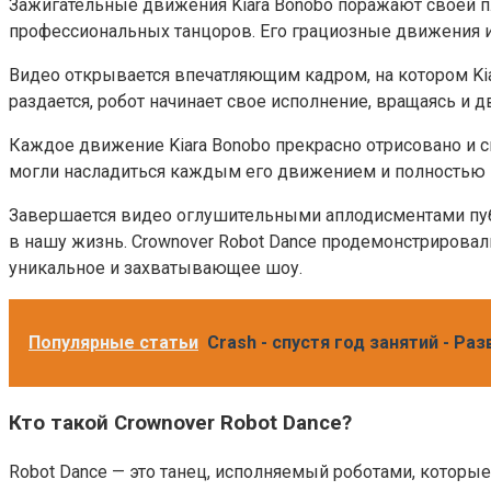
Зажигательные движения Kiara Bonobo поражают своей п
профессиональных танцоров. Его грациозные движения и
Видео открывается впечатляющим кадром, на котором Kiar
раздается, робот начинает свое исполнение, вращаясь и д
Каждое движение Kiara Bonobo прекрасно отрисовано и с
могли насладиться каждым его движением и полностью п
Завершается видео оглушительными аплодисментами публи
в нашу жизнь. Crownover Robot Dance продемонстрировал
уникальное и захватывающее шоу.
Популярные статьи
Crash - спустя год занятий - Р
Кто такой Crownover Robot Dance?
Robot Dance — это танец, исполняемый роботами, которы