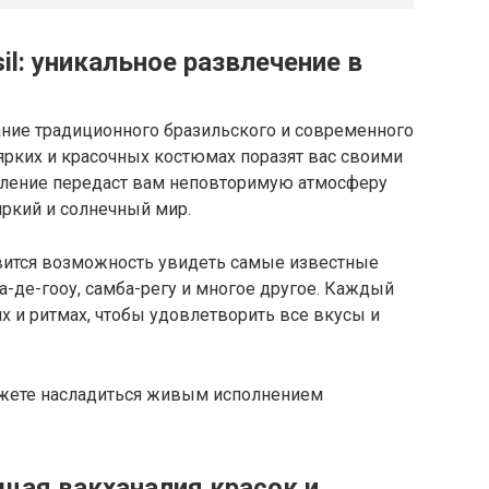
il: уникальное развлечение в
тание традиционного бразильского и современного
ярких и красочных костюмах поразят вас своими
пление передаст вам неповторимую атмосферу
яркий и солнечный мир.
авится возможность увидеть самые известные
а-де-гооу, самба-регу и многое другое. Каждый
х и ритмах, чтобы удовлетворить все вкусы и
можете насладиться живым исполнением
оящая вакханалия красок и