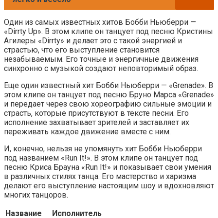
Один из самых известных хитов Бобби Ньюберри —
«Dirrty Up». В этом клипе он танцует под песню Кристины
Агилеры «Dirrty» и делает это с такой энергией и
страстью, что его выступление становится
незабываемым. Его точные и энергичные движения
синхронно с музыкой создают неповторимый образ.
Еще один известный хит Бобби Ньюберри — «Grenade». В
этом клипе он танцует под песню Бруно Марса «Grenade»
и передает через свою хореографию сильные эмоции и
страсть, которые присутствуют в тексте песни. Его
исполнение захватывает зрителей и заставляет их
переживать каждое движение вместе с ним.
И, конечно, нельзя не упомянуть хит Бобби Ньюберри
под названием «Run It!». В этом клипе он танцует под
песню Криса Брауна «Run It!» и показывает свои умения
в различных стилях танца. Его мастерство и харизма
делают его выступление настоящим шоу и вдохновляют
многих танцоров.
Название
Исполнитель