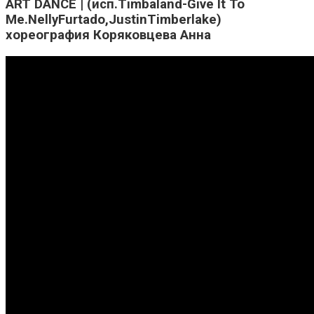
ART DANCE | (исп.Timbaland-Give It To
Me.NellyFurtado,JustinTimberlake)
хореография Коряковцева Анна