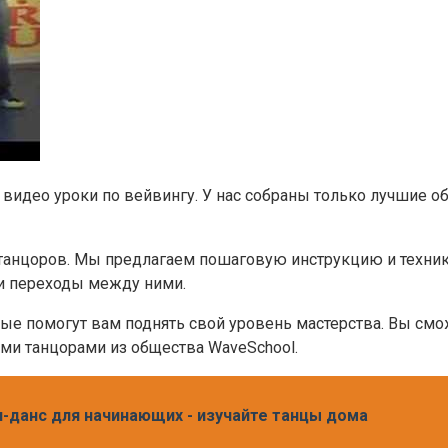
 видео уроки по вейвингу. У нас собраны только лучшие 
анцоров. Мы предлагаем пошаговую инструкцию и технику
 и переходы между ними.
 помогут вам поднять свой уровень мастерства. Вы сможе
ими танцорами из общества WaveSchool.
и-данс для начинающих - изучайте танцы дома