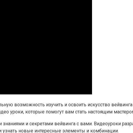
льную возможность изучить и освоить искусство вейвинга
део уроки, которые помогут вам стать настоящим мастером
 знаниями и секретами вейвинга с вами. Видеоуроки раз
ли узнать новые интересные элементы и комбинации.