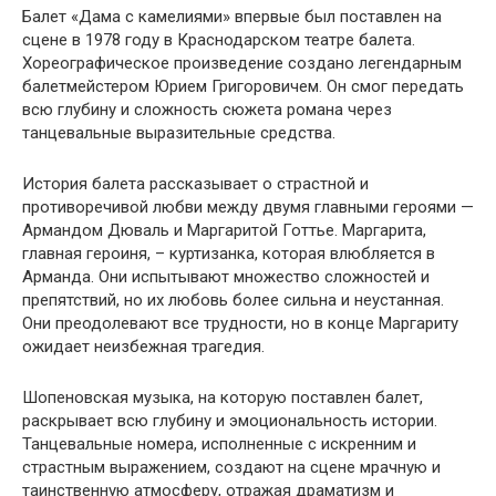
Балет «Дама с камелиями» впервые был поставлен на
сцене в 1978 году в Краснодарском театре балета.
Хореографическое произведение создано легендарным
балетмейстером Юрием Григоровичем. Он смог передать
всю глубину и сложность сюжета романа через
танцевальные выразительные средства.
История балета рассказывает о страстной и
противоречивой любви между двумя главными героями —
Армандом Дюваль и Маргаритой Готтье. Маргарита,
главная героиня, – куртизанка, которая влюбляется в
Арманда. Они испытывают множество сложностей и
препятствий, но их любовь более сильна и неустанная.
Они преодолевают все трудности, но в конце Маргариту
ожидает неизбежная трагедия.
Шопеновская музыка, на которую поставлен балет,
раскрывает всю глубину и эмоциональность истории.
Танцевальные номера, исполненные с искренним и
страстным выражением, создают на сцене мрачную и
таинственную атмосферу, отражая драматизм и