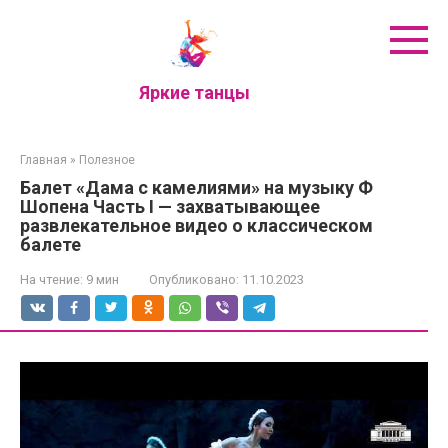
Перейти
к
контенту
Яркие танцы
Главная
»
Полезное
Балет «Дама с камелиями» на музыку Ф
Шопена Часть I — захватывающее
развлекательное видео о классическом
балете
На чтение:
9 мин
Опубликовано:
11.10.2023