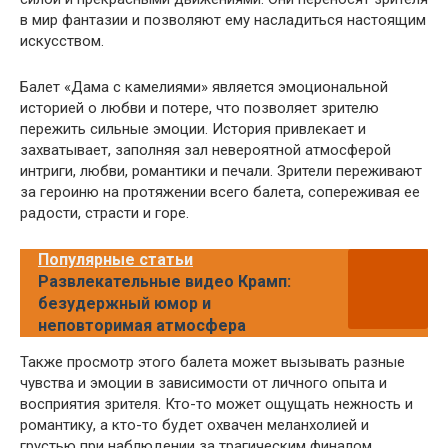
в мир фантазии и позволяют ему насладиться настоящим
искусством.
Балет «Дама с камелиями» является эмоциональной
историей о любви и потере, что позволяет зрителю
пережить сильные эмоции. История привлекает и
захватывает, заполняя зал невероятной атмосферой
интриги, любви, романтики и печали. Зрители переживают
за героиню на протяжении всего балета, сопереживая ее
радости, страсти и горе.
Популярные статьи
Развлекательные видео Крамп:
безудержный юмор и
неповторимая атмосфера
Также просмотр этого балета может вызывать разные
чувства и эмоции в зависимости от личного опыта и
восприятия зрителя. Кто-то может ощущать нежность и
романтику, а кто-то будет охвачен меланхолией и
грустью при наблюдении за трагическим финалом