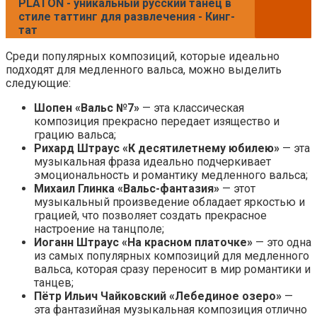
PLATON - уникальный русский танец в
стиле таттинг для развлечения - Кинг-
тат
Среди популярных композиций, которые идеально
подходят для медленного вальса, можно выделить
следующие:
Шопен «Вальс №7»
— эта классическая
композиция прекрасно передает изящество и
грацию вальса;
Рихард Штраус «К десятилетнему юбилею»
— эта
музыкальная фраза идеально подчеркивает
эмоциональность и романтику медленного вальса;
Михаил Глинка «Вальс-фантазия»
— этот
музыкальный произведение обладает яркостью и
грацией, что позволяет создать прекрасное
настроение на танцполе;
Иоганн Штраус «На красном платочке»
— это одна
из самых популярных композиций для медленного
вальса, которая сразу переносит в мир романтики и
танцев;
Пётр Ильич Чайковский «Лебединое озеро»
—
эта фантазийная музыкальная композиция отлично