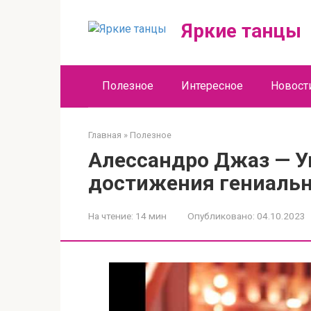
Перейти
к
Яркие танцы
контенту
Полезное
Интересное
Новост
Главная
»
Полезное
Алессандро Джаз — У
достижения гениальн
На чтение:
14 мин
Опубликовано:
04.10.2023