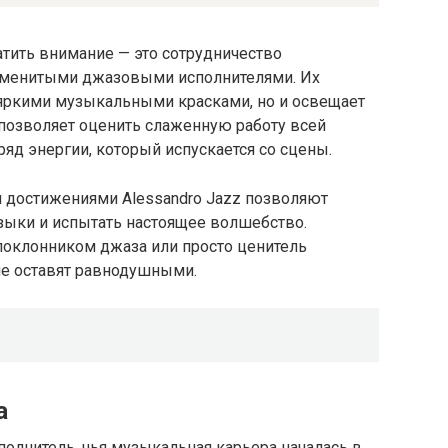
атить внимание — это сотрудничество
наменитыми джазовыми исполнителями. Их
 яркими музыкальными красками, но и освещает
 позволяет оценить слаженную работу всей
д энергии, который испускается со сцены.
 достижениями Alessandro Jazz позволяют
зыки и испытать настоящее волшебство.
 поклонником джаза или просто ценитель
не оставят равнодушными.
а
олнитель, чья музыкальная карьера началась в