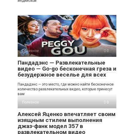
индийской
Полезное
0
Пандадэнс — Развлекательные
видео — Go-go бесконечная греза и
безудержное веселье для всех
Пандадэнс — это место, где можно найти бесконечное
количество развлекательных видео, которые принесут
вам
Полезное
0
Алексей Яценко впечатляет своим
изящным стилем выполнения
джаз-фанк модел 357 в
развлекательном видео