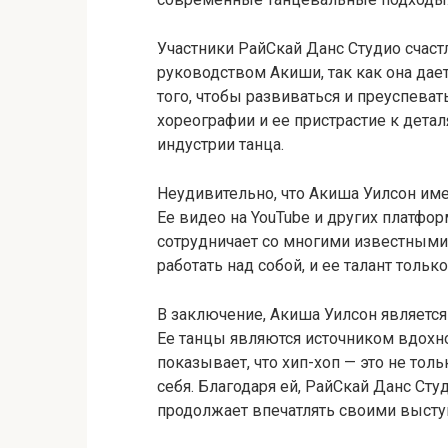
Участники РайСкай Данс Студио счас
руководством Акиши, так как она дае
того, чтобы развиваться и преуспеват
хореографии и ее пристрастие к дета
индустрии танца.
Неудивительно, что Акиша Уилсон име
Ее видео на YouTube и других платфо
сотрудничает со многими известными
работать над собой, и ее талант тол
В заключение, Акиша Уилсон является
Ее танцы являются источником вдохнов
показывает, что хип-хоп — это не тол
себя. Благодаря ей, РайСкай Данс Сту
продолжает впечатлять своими высту