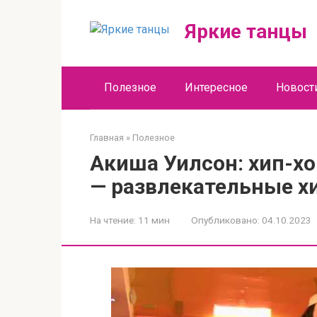
Перейти
к
Яркие танцы
контенту
Полезное
Интересное
Новост
Главная
»
Полезное
Акиша Уилсон: хип-хо
— развлекательные х
На чтение:
11 мин
Опубликовано:
04.10.2023