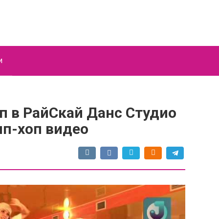
и
п в РайСкай Данс Студио
ип-хоп видео