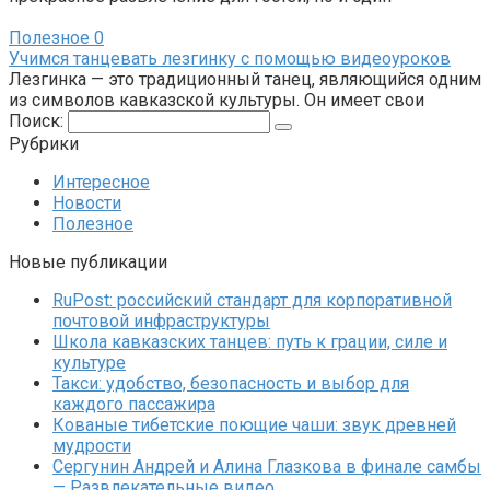
Полезное
0
Учимся танцевать лезгинку с помощью видеоуроков
Лезгинка — это традиционный танец, являющийся одним
из символов кавказской культуры. Он имеет свои
Поиск:
Рубрики
Интересное
Новости
Полезное
Новые публикации
RuPost: российский стандарт для корпоративной
почтовой инфраструктуры
Школа кавказских танцев: путь к грации, силе и
культуре
Такси: удобство, безопасность и выбор для
каждого пассажира
Кованые тибетские поющие чаши: звук древней
мудрости
Сергунин Андрей и Алина Глазкова в финале самбы
— Развлекательные видео