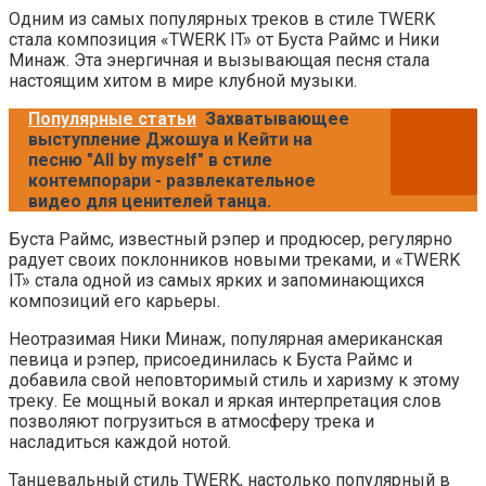
Одним из самых популярных треков в стиле TWERK
стала композиция «TWERK IT» от Буста Раймс и Ники
Минаж. Эта энергичная и вызывающая песня стала
настоящим хитом в мире клубной музыки.
Популярные статьи
Захватывающее
выступление Джошуа и Кейти на
песню "All by myself" в стиле
контемпорари - развлекательное
видео для ценителей танца.
Буста Раймс, известный рэпер и продюсер, регулярно
радует своих поклонников новыми треками, и «TWERK
IT» стала одной из самых ярких и запоминающихся
композиций его карьеры.
Неотразимая Ники Минаж, популярная американская
певица и рэпер, присоединилась к Буста Раймс и
добавила свой неповторимый стиль и харизму к этому
треку. Ее мощный вокал и яркая интерпретация слов
позволяют погрузиться в атмосферу трека и
насладиться каждой нотой.
Танцевальный стиль TWERK, настолько популярный в