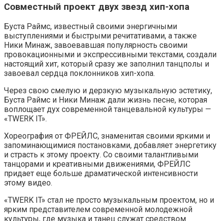
Совместный проект двух звезд хип-хопа
Буста Раймс, известный своими энергичными
выступлениями и быстрыми речитативами, а также
Ники Минаж, завоевавшая популярность своими
провокационными и экспрессивными текстами, создали
настоящий хит, который сразу же заполнил танцполы и
завоевал сердца поклонников хип-хопа.
Через свою смелую и дерзкую музыкальную эстетику,
Буста Раймс и Ники Минаж дали жизнь песне, которая
воплощает дух современной танцевальной культуры —
«TWERK IT».
Хореография от ФРЕЙЛС, знаменитая своими яркими и
запоминающимися постановками, добавляет энергетику
и страсть к этому проекту. Со своими талантливыми
танцорами и креативными движениями, ФРЕЙЛС
придает еще больше драматической интенсивности
этому видео.
«TWERK IT» стал не просто музыкальным проектом, но и
ярким представителем современной молодежной
культуры, где музыка и танец служат средством