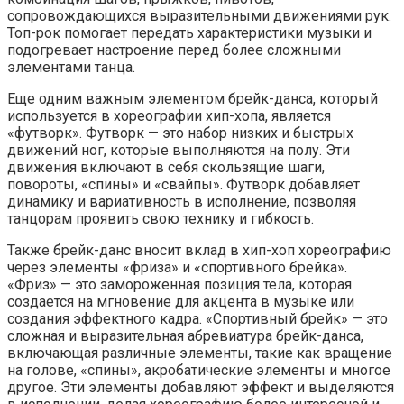
сопровождающихся выразительными движениями рук.
Топ-рок помогает передать характеристики музыки и
подогревает настроение перед более сложными
элементами танца.
Еще одним важным элементом брейк-данса, который
используется в хореографии хип-хопа, является
«футворк». Футворк — это набор низких и быстрых
движений ног, которые выполняются на полу. Эти
движения включают в себя скользящие шаги,
повороты, «спины» и «свайпы». Футворк добавляет
динамику и вариативность в исполнение, позволяя
танцорам проявить свою технику и гибкость.
Также брейк-данс вносит вклад в хип-хоп хореографию
через элементы «фриза» и «спортивного брейка».
«Фриз» — это замороженная позиция тела, которая
создается на мгновение для акцента в музыке или
создания эффектного кадра. «Спортивный брейк» — это
сложная и выразительная абревиатура брейк-данса,
включающая различные элементы, такие как вращение
на голове, «спины», акробатические элементы и многое
другое. Эти элементы добавляют эффект и выделяются