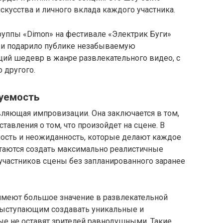
кусства и личного вклада каждого участника.
уппы «Dimon» на фестивале «Электрик Буги»
 и подарило публике незабываемую
щий шедевр в жанре развлекательного видео, с
 другого.
уемость
ляющая импровизации. Она заключается в том,
дставления о том, что произойдет на сцене. В
ость и неожиданность, которые делают каждое
таются создать максимально реалистичные
х участников сцены без запланированного заранее
имеют большое значение в развлекательной
выступающим создавать уникальные и
е не оставят зрителей равнодушными. Такие