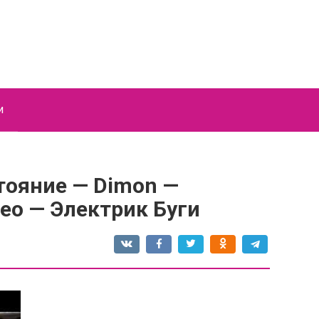
и
тояние — Dimon —
ео — Электрик Буги