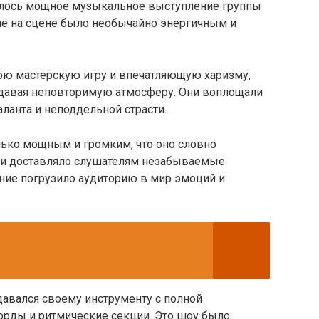
ялось мощное музыкальное выступление группы
ие на сцене было необычайно энергичным и
ою мастерскую игру и впечатляющую харизму,
здавая неповторимую атмосферу. Они воплощали
ланта и неподдельной страсти.
лько мощным и громким, что оно словно
 и доставляло слушателям незабываемые
ие погрузило аудиторию в мир эмоций и
авался своему инструменту с полной
орды и ритмические секции. Это шоу было