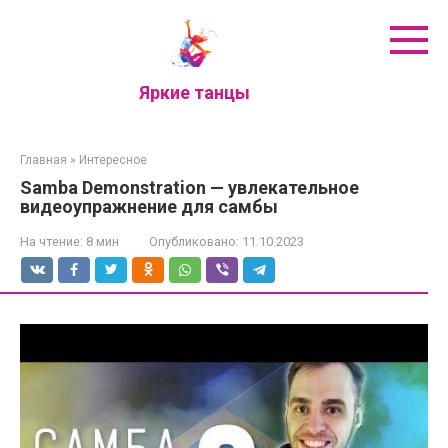
Перейти
к
контенту
Яркие танцы
Главная
»
Интересное
Samba Demonstration — увлекательное
видеоупражнение для самбы
На чтение:
8 мин
Опубликовано:
11.10.2023