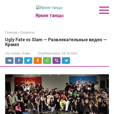
Перейти
к
контенту
Яркие танцы
Главная
»
Полезное
Ugly Fate vs Slam — Развлекательные видео —
Крамп
На чтение:
9 мин
Опубликовано:
04.10.2023