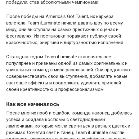
победили, став абсолютными чемпионами.
После победы на America’s Got Talent, их карьера
взлетела. Team iLuminate начали давать шоу по всему
миру, они выступали на самых престижных сценах и
фестивалях. Их постановки поражают публику своей
красочностью, энергией и виртуозностью исполнения.
С каждым годом Team iLuminate становятся все
популярнее и признаны одной из самых оригинальных и
уникальных команд в мире развлечений. Они продолжают
совершенствовать свои выступления, добавлять новые
световые эффекты и продолжать удивлять зрителей
своей креативностью и профессионализмом.
Как все начиналось
После многих проб и ошибок, команда наконец добилась
успеха и создала костюмы с светодиодными
лампочками, которые могли светиться в разных цветах и
режимах. Сочетая свет и танец, Team iLuminate смогли
создавать невероятные визуальные эффекты на сцене.