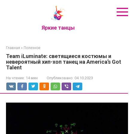
Перейти
к
контенту
Яркие танцы
Главная
»
Полезное
Team iLuminate: светящиеся костюмы и
невероятный хип-хоп танец на America’s Got
Talent
На чтение:
14 мин
Опубликовано:
04.10.2023