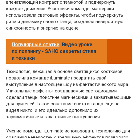
впечатляющий контраст с темнотой и подчеркнуть
каждое движение. Участники команды мастерски
использовали световые эффекты, чтобы подчеркнуть
ритм и динамику своего танца, создавая невероятную
синхронность и энергию на сцене.
Популярные статьи
Видео уроки
по поппингу - SAHO секреты стиля
и техники
Технология, лежащая в основе светящихся костюмов,
позволила команде iLuminate превратить свой
выступление в настоящее шоу из фантастического мира.
Уникальные эффекты, создаваемые светодиодами,
сделали танцы поистине магическими и захватывающими
для зрителей. Такое сочетание света и танца еще не
видел никто, и это идеально дополнило их
харизматичные и талантливые выступления.
Умение команды iLuminate использовать технологию для
создания невероятных зрелищных эффектов позволило