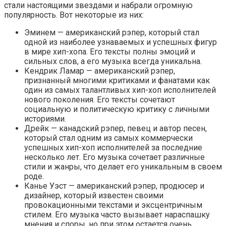
стали настоящими звездами и набрали огромную
популярность. Вот некоторые из них:
Эминем — американский рэпер, который стал
одной из наиболее узнаваемых и успешных фигур
в мире хип-хопа. Его тексты полны эмоций и
сильных слов, а его музыка всегда уникальна.
Кендрик Ламар — американский рэпер,
признанный многими критиками и фанатами как
один из самых талантливых хип-хоп исполнителей
нового поколения. Его тексты сочетают
социальную и политическую критику с личными
историями.
Дрейк — канадский рэпер, певец и автор песен,
который стал одним из самых коммерчески
успешных хип-хоп исполнителей за последние
несколько лет. Его музыка сочетает различные
стили и жанры, что делает его уникальным в своем
роде.
Канье Уэст — американский рэпер, продюсер и
дизайнер, который известен своими
провокационными текстами и эксцентричным
стилем. Его музыка часто вызывает нараспашку
мнения и споры, но при этом остается очень