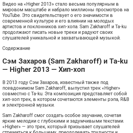
Видео на «Higher 2013» стало весьма популярным в
мировом масштабе и набрало миллионы просмотров на
YouTube. Это свидетельствует о его значимости в
современной культуре и его влиянии на молодых
артистов и поклонников хип-хопа. Sam Zakharoff и Ta-ku
продолжают писать новые треки и радуют своих
слушателей уникальной и захватывающей музыкой.
Содержание
Сэм Захаров (Sam Zakharoff) и Ta-ku
— Higher 2013 — Хип-хоп
В 2013 году Сэм Захаров, известный также под
псевдонимом Sam Zakharoff, выпустил трек «Higher»
совместно с Ta-ku. Эта композиция представляет собой
хип-хоп трек, в котором сочетаются элементы рэпа, R&B
и электронной музыки.
Sam Zakharoff смог создать особое звучание, сочетая
яркие мелодии с глубокими и задумчивыми текстами.
«Higher» — это трек, который призывает слушателей
стремиться к большему, преодолевать трудности и