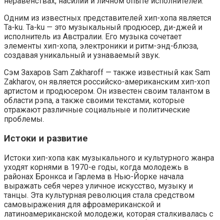
неравенствах, насилии и личном опыте исполнителей.
Одним из известных представителей хип-хопа является
Ta-ku. Ta-ku — это музыкальный продюсер, ди-джей и
исполнитель из Австралии. Его музыка сочетает
элементы хип-хопа, электроники и ритм-энд-блюза,
создавая уникальный и узнаваемый звук.
Сэм Захаров Sam Zakharoff — также известный как Sam
Zakharov, он является российско-американским хип-хоп
артистом и продюсером. Он известен своим талантом в
области рэпа, а также своими текстами, которые
отражают различные социальные и политические
проблемы.
Истоки и развитие
Истоки хип-хопа как музыкального и культурного жанра
уходят корнями в 1970-е годы, когда молодежь в
районах Бронкса и Гарлема в Нью-Йорке начала
выражать себя через уличное искусство, музыку и
танцы. Эта культурная революция стала средством
самовыражения для афроамериканской и
латиноамериканской молодежи, которая сталкивалась с