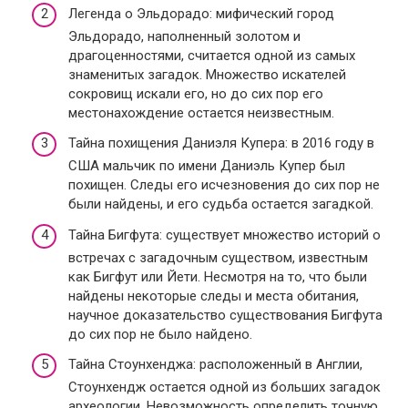
Легенда о Эльдорадо: мифический город
Эльдорадо, наполненный золотом и
драгоценностями, считается одной из самых
знаменитых загадок. Множество искателей
сокровищ искали его, но до сих пор его
местонахождение остается неизвестным.
Тайна похищения Даниэля Купера: в 2016 году в
США мальчик по имени Даниэль Купер был
похищен. Следы его исчезновения до сих пор не
были найдены, и его судьба остается загадкой.
Тайна Бигфута: существует множество историй о
встречах с загадочным существом, известным
как Бигфут или Йети. Несмотря на то, что были
найдены некоторые следы и места обитания,
научное доказательство существования Бигфута
до сих пор не было найдено.
Тайна Стоунхенджа: расположенный в Англии,
Стоунхендж остается одной из больших загадок
археологии. Невозможность определить точную