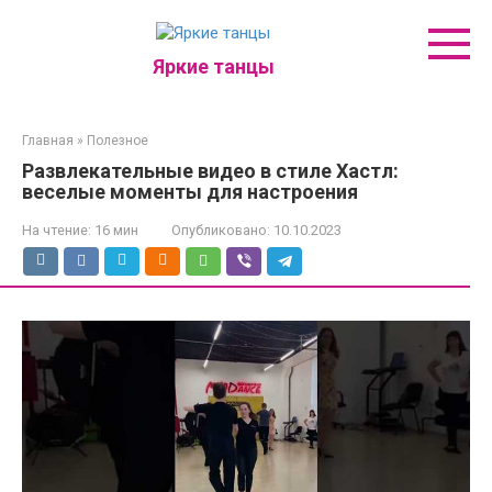
Перейти
к
контенту
Яркие танцы
Главная
»
Полезное
Развлекательные видео в стиле Хастл:
веселые моменты для настроения
На чтение:
16 мин
Опубликовано:
10.10.2023