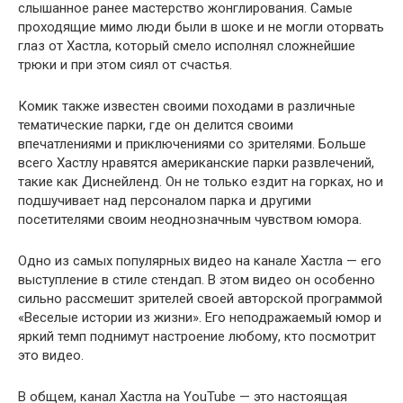
слышанное ранее мастерство жонглирования. Самые
проходящие мимо люди были в шоке и не могли оторвать
глаз от Хастла, который смело исполнял сложнейшие
трюки и при этом сиял от счастья.
Комик также известен своими походами в различные
тематические парки, где он делится своими
впечатлениями и приключениями со зрителями. Больше
всего Хастлу нравятся американские парки развлечений,
такие как Диснейленд. Он не только ездит на горках, но и
подшучивает над персоналом парка и другими
посетителями своим неоднозначным чувством юмора.
Одно из самых популярных видео на канале Хастла — его
выступление в стиле стендап. В этом видео он особенно
сильно рассмешит зрителей своей авторской программой
«Веселые истории из жизни». Его неподражаемый юмор и
яркий темп поднимут настроение любому, кто посмотрит
это видео.
В общем, канал Хастла на YouTube — это настоящая