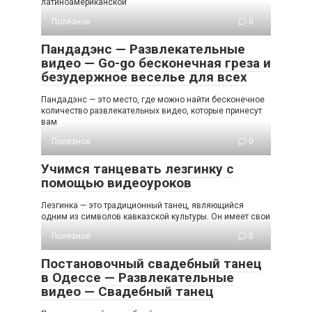
латиноамериканской
Полезное
0
Пандадэнс — Развлекательные
видео — Go-go бесконечная греза и
безудержное веселье для всех
Пандадэнс — это место, где можно найти бесконечное
количество развлекательных видео, которые принесут
вам
Полезное
0
Учимся танцевать лезгинку с
помощью видеоуроков
Лезгинка — это традиционный танец, являющийся
одним из символов кавказской культуры. Он имеет свои
Полезное
0
Постановочный свадебный танец
в Одессе — Развлекательные
видео — Свадебный танец