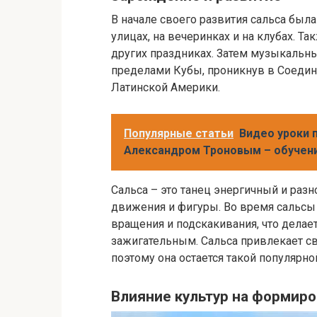
В начале своего развития сальса был
улицах, на вечеринках и на клубах. Т
других праздниках. Затем музыкальный
пределами Кубы, проникнув в Соеди
Латинской Америки.
Популярные статьи
Видео уроки п
Александром Троновым – обучени
Сальса – это танец энергичный и раз
движения и фигуры. Во время сальс
вращения и подскакивания, что делае
зажигательным. Сальса привлекает с
поэтому она остается такой популярно
Влияние культур на формиро