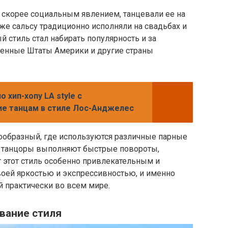
а скорее социальным явлением, танцевали ее на
акже сальсу традиционно исполняли на свадьбах и
 стиль стал набирать популярность и за
ненные Штаты Америки и другие страны
о хип-хопу LA style с
е танцам в стиле Лос-Анджелес
нообразный, где используются различные парные
ы танцоры выполняют быстрые повороты,
т этот стиль особенно привлекательным и
воей яркостью и экспрессивностью, и именно
й практически во всем мире.
вание стиля