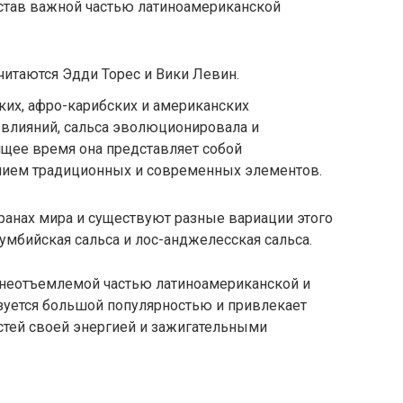
став важной частью латиноамериканской
итаются Эдди Торес и Вики Левин.
ких, афро-карибских и американских
влияний, сальса эволюционировала и
ящее время она представляет собой
анием традиционных и современных элементов.
транах мира и существуют разные вариации этого
олумбийская сальса и лос-анджелесская сальса.
я неотъемлемой частью латиноамериканской и
ьзуется большой популярностью и привлекает
стей своей энергией и зажигательными