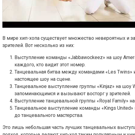
В мире хип-хопа существует множество невероятных и з
зрителей. Вот несколько из них:
Выступление команды «Jabbawockeez» на шоу Ameri
каждого, кто видит этот номер.
Танцевальная битва между командами «Les Twins» и
настоящее шоу на сцене.
Танцевальное выступление группы «Kinjaz» на шоу 
запоминающимся и вызывают восторг у зрителей.
Выступление танцевальной группы «Royal Family» на
Танцевальное выступление команды «Kings United» н
до танцевального мастерства.
Это лишь небольшая часть лучших танцевальных выступл
подход, которые делают хип-хоп таким популярным и ун