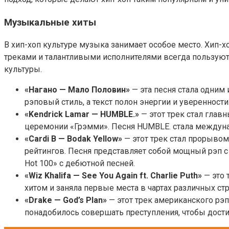
Музыкальные хиты
В хип-хоп культуре музыка занимает особое место. Хип-х
треками и талантливыми исполнителями всегда пользуют
культуры.
«Нагано — Мало Половин»
— эта песня стала одним
рэповый стиль, а текст полон энергии и уверенност
«Kendrick Lamar — HUMBLE.»
— этот трек стал гла
церемонии «Грэмми». Песня HUMBLE. стала междуна
«Cardi B — Bodak Yellow»
— этот трек стал прорыво
рейтингов. Песня представляет собой мощный рэп с 
Hot 100» с дебютной песней.
«Wiz Khalifa — See You Again ft. Charlie Puth»
— это
хитом и заняла первые места в чартах различных ст
«Drake — God’s Plan»
— этот трек американского рэ
понадобилось совершать преступления, чтобы достичь