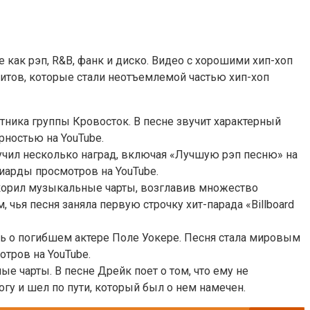
 как рэп, R&B, фанк и диско. Видео с хорошими хип-хоп
итов, которые стали неотъемлемой частью хип-хоп
стника группы Кровосток. В песне звучит характерный
рностью на YouTube.
лучил несколько наград, включая «Лучшую рэп песню» на
иарды просмотров на YouTube.
окорил музыкальные чарты, возглавив множество
чья песня заняла первую строчку хит-парада «Billboard
ть о погибшем актере Поле Уокере. Песня стала мировым
отров на YouTube.
е чарты. В песне Дрейк поет о том, что ему не
огу и шел по пути, который был о нем намечен.