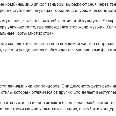
е комбинации. Хип-хоп танцоры выражают себя через та
е выступления на улицах городов, в клубах и на концерт
тупления, является важной частью этой культуры. Ее хар
ру уличных гетто, где зарождался этот жанр музыки.
Хип-
льные чарты многих стран.
реди молодежи и является неотъемлемой частью современн
, где они разделяются и обсуждаются миллионами фанатов
туплениями хип-хоп танцоров. Они демонстрируют свои на
стиль, который отличается от других. Это делает выступ
е хиты в стиле хип-хоп являются неотъемлемой частью т
-хоп треки можно услышать на радио, в клубах и концерт