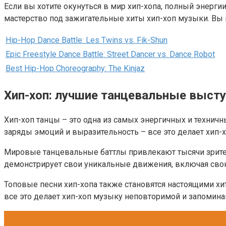
Если вы хотите окунуться в мир хип-хопа, полный энерг
мастерство под зажигательные хиты хип-хоп музыки. В
Hip-Hop Dance Battle: Les Twins vs. Fik-Shun
Epic Freestyle Dance Battle: Street Dancer vs. Dance Robot
Best Hip-Hop Choreography: The Kinjaz
Хип-хоп: лучшие танцевальные выст
Хип-хоп танцы – это одна из самых энергичных и технич
заряды эмоций и выразительность – все это делает хип-
Мировые танцевальные баттлы привлекают тысячи зрител
демонстрирует свои уникальные движения, включая сво
Топовые песни хип-хопа также становятся настоящими хит
все это делает хип-хоп музыку неповторимой и запомин