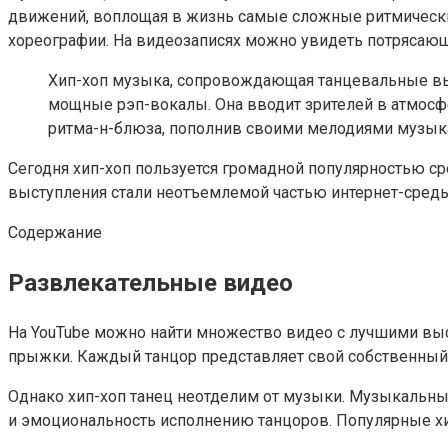
движений, воплощая в жизнь самые сложные ритмически
хореографии. На видеозаписях можно увидеть потрясающи
Хип-хоп музыка, сопровождающая танцевальные выс
мощные рэп-вокалы. Она вводит зрителей в атмосфе
ритма-н-блюза, пополнив своими мелодиями музыка
Сегодня хип-хоп пользуется громадной популярностью с
выступления стали неотъемлемой частью интернет-среды
Содержание
Развлекательные видео
На YouTube можно найти множество видео с лучшими выс
прыжки. Каждый танцор представляет свой собственный 
Однако хип-хоп танец неотделим от музыки. Музыкальны
и эмоциональность исполнению танцоров. Популярные хип