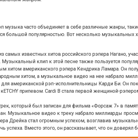
оп музыка часто объединяет в себе различные жанры, такие
ся большой популярностью. Вот несколько музыкальных х
 из самых известных хитов российского рэпера Нагано, уча
и. Музыкальный клип к этой песне также пользуется популя
вным хитом американского рэпера Кендрика Ламара. Он по
родным хитом, а музыкальное видео на нее набрало милл
м для американской рэп-исполнительницы Карди Би. Он п
кETCHY припевом. Cardi B стала первой женщиной-рэпером, 
 трек, который был записан для фильма «Форсаж 7» в памя
ран. Музыкальное видео к треку набрало миллиарды просм
пера Дрейка стал огромным успехом, возглавив музыкальны
 успеха. Вместо этого, он рассказывает, что он доверял б