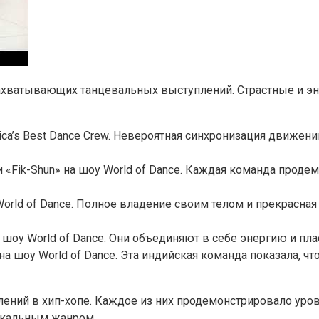
ахватывающих танцевальных выступлений. Страстные и эн
ca’s Best Dance Crew. Невероятная синхронизация движен
 «Fik-Shun» на шоу World of Dance. Каждая команда проде
World of Dance. Полное владение своим телом и прекрасна
 шоу World of Dance. Они объединяют в себе энергию и пл
а шоу World of Dance. Эта индийская команда показала, чт
ений в хип-хопе. Каждое из них продемонстрировало уров
икальным жанром.