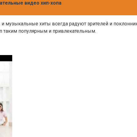
кательные видео хип-хопа
 и музыкальные хиты всегда радуют зрителей и поклонник
оп таким популярным и привлекательным.