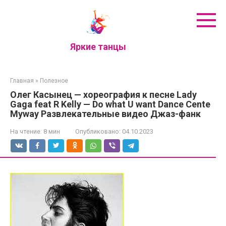
Перейти
к
контенту
Яркие танцы
Главная
»
Полезное
Олег Касынец — хореография к песне Lady
Gaga feat R Kelly — Do what U want Dance Cente
Myway Развлекательные видео Джаз-фанк
На чтение:
8 мин
Опубликовано:
04.10.2023