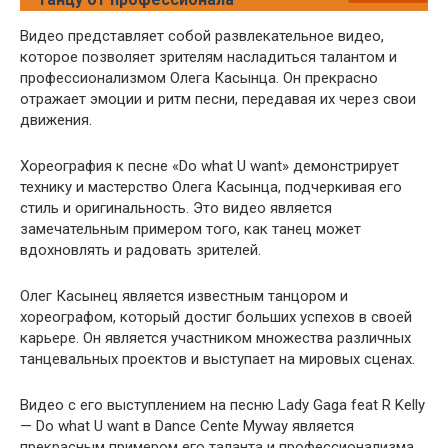
Видео представляет собой развлекательное видео,
которое позволяет зрителям насладиться талантом и
профессионализмом Олега Касынца. Он прекрасно
отражает эмоции и ритм песни, передавая их через свои
движения.
Хореография к песне «Do what U want» демонстрирует
технику и мастерство Олега Касынца, подчеркивая его
стиль и оригинальность. Это видео является
замечательным примером того, как танец может
вдохновлять и радовать зрителей.
Олег Касынец является известным танцором и
хореографом, который достиг больших успехов в своей
карьере. Он является участником множества различных
танцевальных проектов и выступает на мировых сценах.
Видео с его выступлением на песню Lady Gaga feat R Kelly
— Do what U want в Dance Cente Myway является
прекрасным примером его таланта и профессионализма.