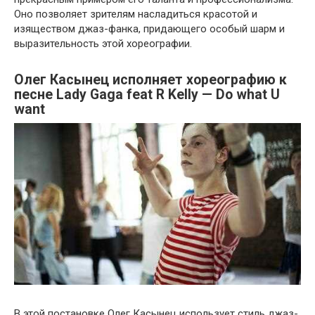
Оно позволяет зрителям насладиться красотой и
изяществом джаз-фанка, придающего особый шарм и
выразительность этой хореографии.
Олег Касынец исполняет хореографию к
песне Lady Gaga feat R Kelly — Do what U
want
В этой постановке Олег Касынец использует стиль джаз-