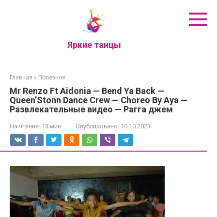
Перейти
к
контенту
Яркие танцы
Главная
»
Полезное
Mr Renzo Ft Aidonia — Bend Ya Back —
Queen’Stonn Dance Crew — Choreo By Aya —
Развлекательные видео — Рагга джем
На чтение:
13 мин
Опубликовано:
10.10.2023