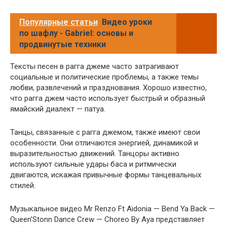
Популярные статьи
Видео уроки
по шафлу - Gabriel: основы и
продвинутые техники
Тексты песен в рагга джеме часто затрагивают
социальные и политические проблемы, а также темы
любви, развлечений и празднования. Хорошо известно,
что рагга джем часто использует быстрый и образный
ямайский диалект — патуа.
Танцы, связанные с рагга джемом, также имеют свои
особенности. Они отличаются энергией, динамикой и
выразительностью движений. Танцоры активно
используют сильные удары баса и ритмически
двигаются, искажая привычные формы танцевальных
стилей.
Музыкальное видео Mr Renzo Ft Aidonia — Bend Ya Back —
Queen’Stonn Dance Crew — Choreo By Aya представляет