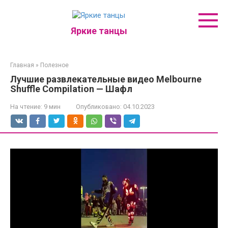
Перейти
к
контенту
Яркие танцы
Главная
»
Полезное
Лучшие развлекательные видео Melbourne
Shuffle Compilation — Шафл
На чтение:
9 мин
Опубликовано:
04.10.2023