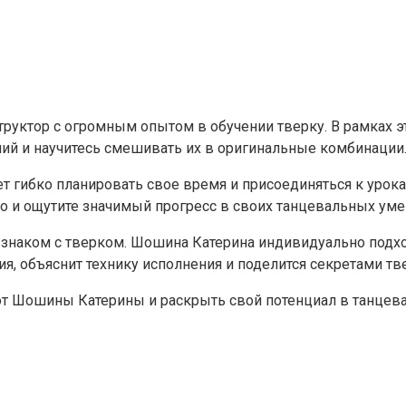
уктор с огромным опытом в обучении тверку. В рамках эт
ний и научитесь смешивать их в оригинальные комбинации
т гибко планировать свое время и присоединяться к урокам
но и ощутите значимый прогресс в своих танцевальных уме
же знаком с тверком. Шошина Катерина индивидуально подх
я, объяснит технику исполнения и поделится секретами тв
от Шошины Катерины и раскрыть свой потенциал в танцева