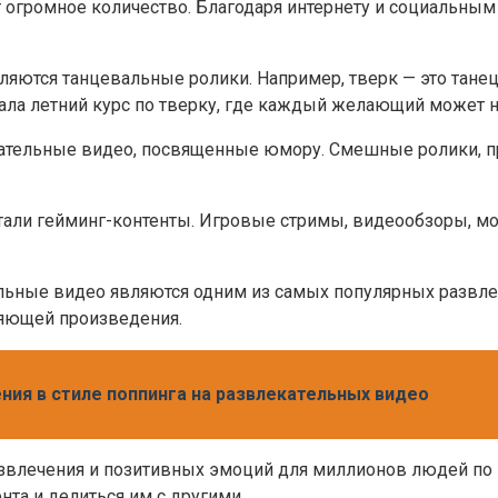
огромное количество. Благодаря интернету и социальным 
яются танцевальные ролики. Например, тверк — это тане
дала летний курс по тверку, где каждый желающий может н
екательные видео, посвященные юмору. Смешные ролики, п
али гейминг-контенты. Игровые стримы, видеообзоры, м
альные видео являются одним из самых популярных разв
ляющей произведения.
ения в стиле поппинга на развлекательных видео
звлечения и позитивных эмоций для миллионов людей по 
та и делиться им с другими.