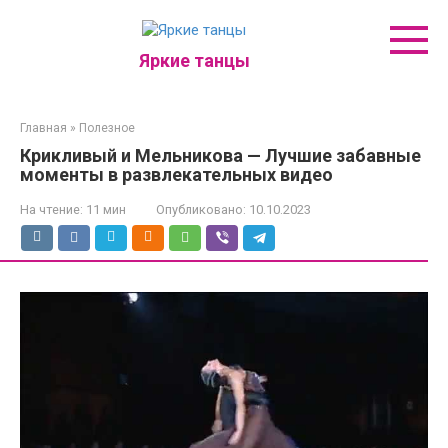
Перейти
к
контенту
Яркие танцы
Главная
»
Полезное
Крикливый и Мельникова — Лучшие забавные
моменты в развлекательных видео
На чтение:
11 мин
Опубликовано:
10.10.2023