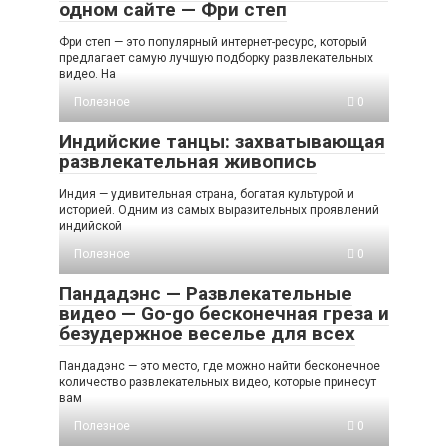
одном сайте — Фри степ
Фри степ — это популярный интернет-ресурс, который
предлагает самую лучшую подборку развлекательных
видео. На
Полезное
0
Индийские танцы: захватывающая
развлекательная живопись
Индия — удивительная страна, богатая культурой и
историей. Одним из самых выразительных проявлений
индийской
Полезное
0
Пандадэнс — Развлекательные
видео — Go-go бесконечная греза и
безудержное веселье для всех
Пандадэнс — это место, где можно найти бесконечное
количество развлекательных видео, которые принесут
вам
Полезное
0