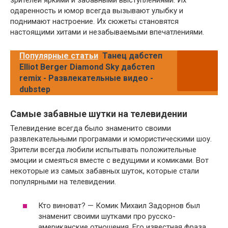
зрителей яркими и забавными выступлениями. Их
одаренность и юмор всегда вызывают улыбку и
поднимают настроение. Их сюжеты становятся
настоящими хитами и незабываемыми впечатлениями.
Популярные статьи
Танец дабстеп
Elliot Berger Diamond Sky дабстеп
remix - Развлекательные видео -
dubstep
Самые забавные шутки на телевидении
Телевидение всегда было знаменито своими
развлекательными програмами и юмористическими шоу.
Зрители всегда любили испытывать положительные
эмоции и смеяться вместе с ведущими и комиками. Вот
некоторые из самых забавных шуток, которые стали
популярными на телевидении.
Кто виноват? — Комик Михаил Задорнов был
знаменит своими шутками про русско-
американские отношения. Его известная фраза