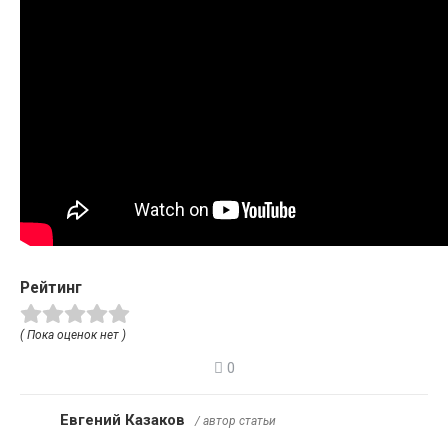
Рейтинг
( Пока оценок нет )
0
Евгений Казаков
/ автор статьи