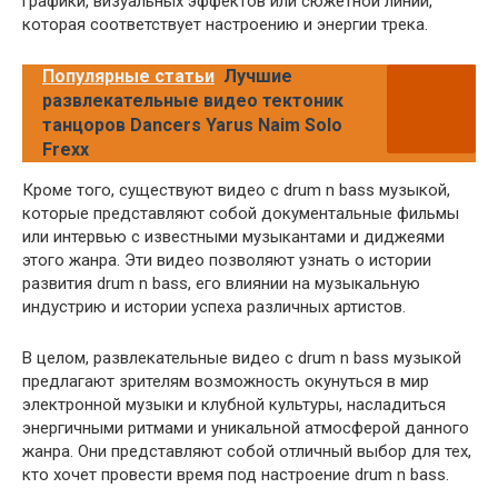
графики, визуальных эффектов или сюжетной линии,
которая соответствует настроению и энергии трека.
Популярные статьи
Лучшие
развлекательные видео тектоник
танцоров Dancers Yarus Naim Solo
Frexx
Кроме того, существуют видео с drum n bass музыкой,
которые представляют собой документальные фильмы
или интервью с известными музыкантами и диджеями
этого жанра. Эти видео позволяют узнать о истории
развития drum n bass, его влиянии на музыкальную
индустрию и истории успеха различных артистов.
В целом, развлекательные видео с drum n bass музыкой
предлагают зрителям возможность окунуться в мир
электронной музыки и клубной культуры, насладиться
энергичными ритмами и уникальной атмосферой данного
жанра. Они представляют собой отличный выбор для тех,
кто хочет провести время под настроение drum n bass.