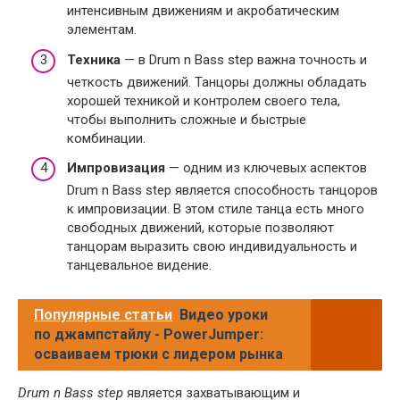
интенсивным движениям и акробатическим
элементам.
Техника
— в Drum n Bass step важна точность и
четкость движений. Танцоры должны обладать
хорошей техникой и контролем своего тела,
чтобы выполнить сложные и быстрые
комбинации.
Импровизация
— одним из ключевых аспектов
Drum n Bass step является способность танцоров
к импровизации. В этом стиле танца есть много
свободных движений, которые позволяют
танцорам выразить свою индивидуальность и
танцевальное видение.
Популярные статьи
Видео уроки
по джампстайлу - PowerJumper:
осваиваем трюки с лидером рынка
Drum n Bass step
является захватывающим и