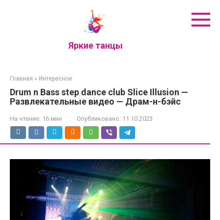
Перейти
к
контенту
Яркие танцы
Главная
»
Интересное
Drum n Bass step dance club Slice Illusion —
Развлекательные видео — Драм-н-бэйс
На чтение:
16 мин
Опубликовано:
11.10.2023