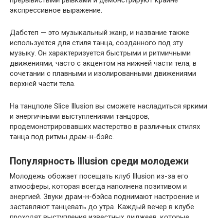
прерывистыми рывками и демонстрируют крайне
экспрессивное выражение.
Дабстеп — это музыкальный жанр, и название также
используется для стиля танца, созданного под эту
музыку. Он характеризуется быстрыми и ритмичными
движениями, часто с акцентом на нижней части тела, в
сочетании с плавными и изолированными движениями
верхней части тела.
На танцполе Slice Illusion вы сможете насладиться яркими
и энергичными выступлениями танцоров,
продемонстрировавших мастерство в различных стилях
танца под ритмы драм-н-бэйс.
Популярность Illusion среди молодежи
Молодежь обожает посещать клуб Illusion из-за его
атмосферы, которая всегда наполнена позитивом и
энергией. Звуки драм-н-бэйса поднимают настроение и
заставляют танцевать до утра. Каждый вечер в клубе
проходят выступления известных диджеев, которые