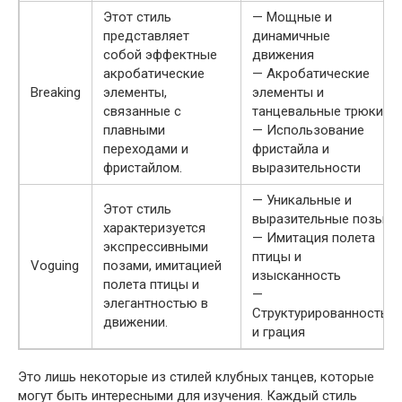
Этот стиль
— Мощные и
представляет
динамичные
собой эффектные
движения
акробатические
— Акробатические
Breaking
элементы,
элементы и
связанные с
танцевальные трюки
плавными
— Использование
переходами и
фристайла и
фристайлом.
выразительности
— Уникальные и
Этот стиль
выразительные позы
характеризуется
— Имитация полета
экспрессивными
птицы и
Voguing
позами, имитацией
изысканность
полета птицы и
—
элегантностью в
Структурированность
движении.
и грация
Это лишь некоторые из стилей клубных танцев, которые
могут быть интересными для изучения. Каждый стиль