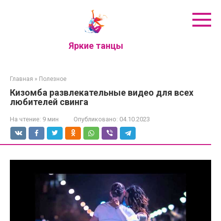
Перейти
к
контенту
Яркие танцы
Главная
»
Полезное
Кизомба развлекательные видео для всех
любителей свинга
На чтение:
9 мин
Опубликовано:
04.10.2023