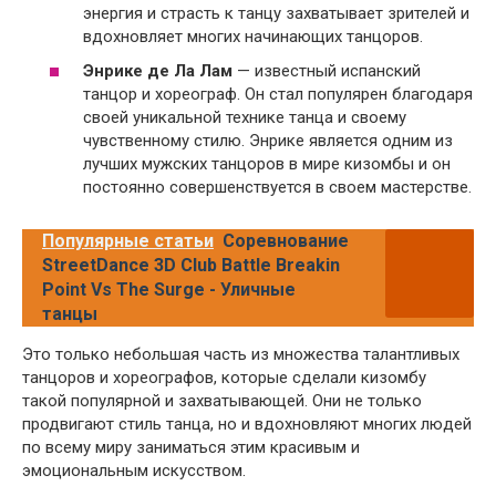
энергия и страсть к танцу захватывает зрителей и
вдохновляет многих начинающих танцоров.
Энрике де Ла Лам
— известный испанский
танцор и хореограф. Он стал популярен благодаря
своей уникальной технике танца и своему
чувственному стилю. Энрике является одним из
лучших мужских танцоров в мире кизомбы и он
постоянно совершенствуется в своем мастерстве.
Популярные статьи
Соревнование
StreetDance 3D Club Battle Breakin
Point Vs The Surge - Уличные
танцы
Это только небольшая часть из множества талантливых
танцоров и хореографов, которые сделали кизомбу
такой популярной и захватывающей. Они не только
продвигают стиль танца, но и вдохновляют многих людей
по всему миру заниматься этим красивым и
эмоциональным искусством.