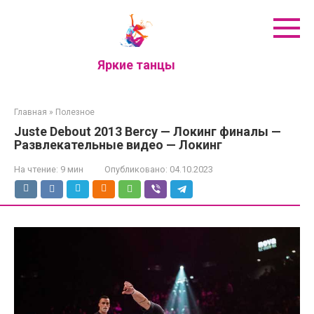
Перейти
к
контенту
Яркие танцы
Главная
»
Полезное
Juste Debout 2013 Bercy — Локинг финалы —
Развлекательные видео — Локинг
На чтение:
9 мин
Опубликовано:
04.10.2023