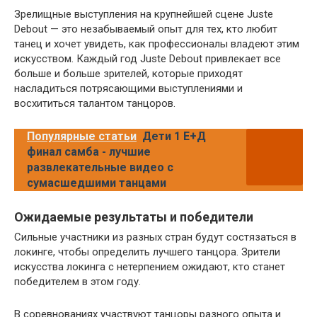
Зрелищные выступления на крупнейшей сцене Juste
Debout — это незабываемый опыт для тех, кто любит
танец и хочет увидеть, как профессионалы владеют этим
искусством. Каждый год Juste Debout привлекает все
больше и больше зрителей, которые приходят
насладиться потрясающими выступлениями и
восхититься талантом танцоров.
Популярные статьи
Дети 1 Е+Д
финал самба - лучшие
развлекательные видео с
сумасшедшими танцами
Ожидаемые результаты и победители
Сильные участники из разных стран будут состязаться в
локинге, чтобы определить лучшего танцора. Зрители
искусства локинга с нетерпением ожидают, кто станет
победителем в этом году.
В соревнованиях участвуют танцоры разного опыта и