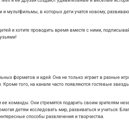
 Mini и ее друзья создают удивительные и веселые истори
ии и мультфильмы, в которых дети учатся новому, развив
детей и хотите проводить время вместе с ними, подписывай
узьями!
ных форматов и идей. Она не только играет в разные игр
 Кроме того, на канале часто появляются гостевые звезд
и ее команды. Они стремятся подарить своим зрителям не
огая детям исследовать мир, развиваться и учиться. Благ
 интересные способы развлечения и творчества.