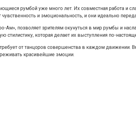
ающиеся румбой уже много лет. Их совместная работа и с
т чувственность и эмоциональность, и они идеально пере
ро-Ам», позволяет зрителям окунуться в мир румбы и насл
ную стилистику, которая делает их выступления по-насто
ое требует от танцоров совершенства в каждом движении.
 переживать красивейшие эмоции.