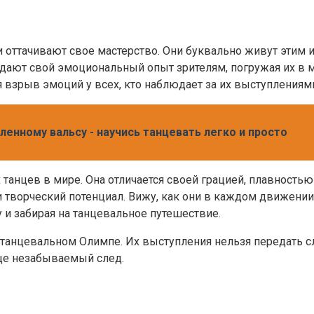
 оттачивают свое мастерство. Они буквально живут этим и
едают свой эмоциональный опыт зрителям, погружая их в ми
ая взрыв эмоций у всех, кто наблюдает за их выступлениям
енному вальсу - научись танцевать легко и просто
танцев в мире. Она отличается своей грацией, плавностью
и творческий потенциал. Вижу, как они в каждом движени
 и забирая на танцевальное путешествие.
танцевальном Олимпе. Их выступления нельзя передать сл
дце незабываемый след.