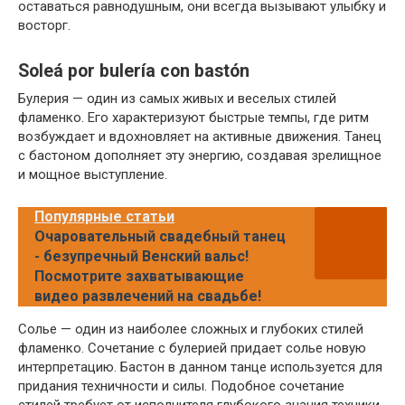
оставаться равнодушным, они всегда вызывают улыбку и
восторг.
Soleá por bulería con bastón
Булерия — один из самых живых и веселых стилей
фламенко. Его характеризуют быстрые темпы, где ритм
возбуждает и вдохновляет на активные движения. Танец
с бастоном дополняет эту энергию, создавая зрелищное
и мощное выступление.
Популярные статьи
Очаровательный свадебный танец
- безупречный Венский вальс!
Посмотрите захватывающие
видео развлечений на свадьбе!
Солье — один из наиболее сложных и глубоких стилей
фламенко. Сочетание с булерией придает солье новую
интерпретацию. Бастон в данном танце используется для
придания техничности и силы. Подобное сочетание
стилей требует от исполнителя глубокого знания техники