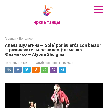
Перейти
к
контенту
Яркие танцы
Главная
»
Полезное
Алена Шульгина — Sole‘ por bulerќa con baston
— развлекательное видео фламенко
Фламенко — Alyona Shulgina
На чтение:
8 мин
Опубликовано:
11.10.2023