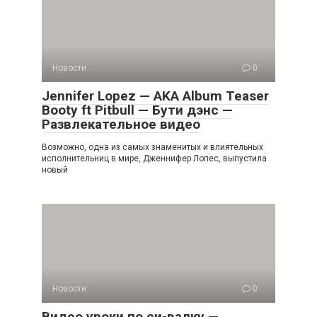
Новости
0
Jennifer Lopez — AKA Album Teaser
Booty ft Pitbull — Бути дэнс —
Развлекательное видео
Возможно, одна из самых знаменитых и влиятельных
исполнительниц в мире, Дженнифер Лопес, выпустила
новый
Новости
0
Видео уроки по си-валку —