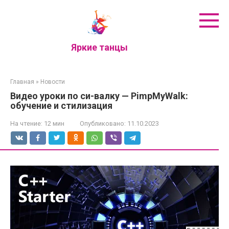
Перейти
к
контенту
Яркие танцы
Главная
»
Новости
Видео уроки по си-валку — PimpMyWalk:
обучение и стилизация
На чтение:
12 мин
Опубликовано:
11.10.2023