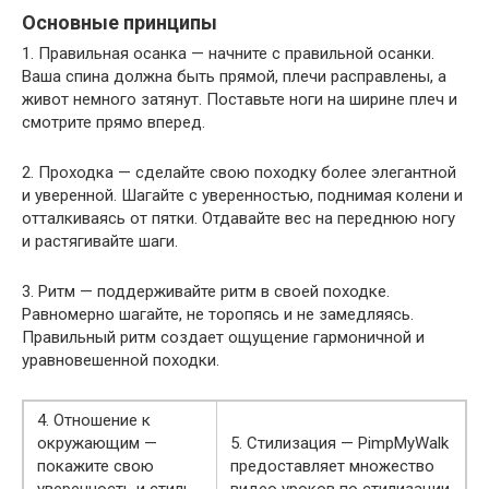
Основные принципы
1. Правильная осанка — начните с правильной осанки.
Ваша спина должна быть прямой, плечи расправлены, а
живот немного затянут. Поставьте ноги на ширине плеч и
смотрите прямо вперед.
2. Проходка — сделайте свою походку более элегантной
и уверенной. Шагайте с уверенностью, поднимая колени и
отталкиваясь от пятки. Отдавайте вес на переднюю ногу
и растягивайте шаги.
3. Ритм — поддерживайте ритм в своей походке.
Равномерно шагайте, не торопясь и не замедляясь.
Правильный ритм создает ощущение гармоничной и
уравновешенной походки.
4. Отношение к
окружающим —
5. Стилизация — PimpMyWalk
покажите свою
предоставляет множество
уверенность и стиль,
видео уроков по стилизации