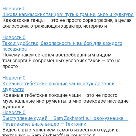
Новости
0
Школа кавказских танцев: путь к грации, силе и культуре
Кавказские танцы — это не просто хореография, а целая
философия, отражающая характер, историю и
Новости
0
Такси: удобство, безопасность и выбор для каждого
пассажира
Почему такси остаётся востребованным видом
транспорта В современных условиях такси — это не
просто
Новости
0
Кованые тибетские поющие чаши: звук древней
мудрости
Кованые тибетские поющие чаши — это не просто
музыкальные инструменты, а многовековое наследие
духовной
Новости
0
Выступление судей — Sam Zakharoff в Новокузнецке —
Развлекательные видео — Тектоник
Видео с выступлением самого известного судьи в
тектонике — Sam Zakharoff на конкурсе в