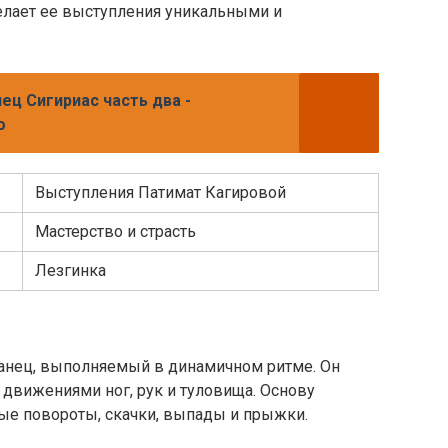
елает ее выступления уникальными и
ец Сигириас часть два -
o
Выступления Патимат Кагировой
Мастерство и страсть
Лезгинка
танец, выполняемый в динамичном ритме. Он
движениями ног, рук и туловища. Основу
ые повороты, скачки, выпады и прыжки.