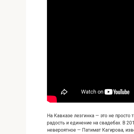
На Кавказе лезгинка — это не просто
радость и единение на свадебах. В 20
невероятное — Патимат Кагирова, и