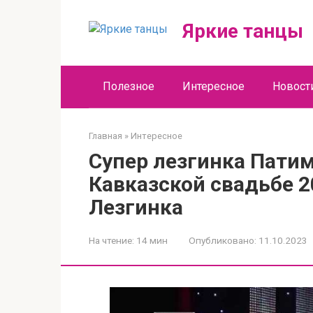
Перейти
к
Яркие танцы
контенту
Полезное
Интересное
Новост
Главная
»
Интересное
Супер лезгинка Патим
Кавказской свадьбе 2
Лезгинка
На чтение:
14 мин
Опубликовано:
11.10.2023